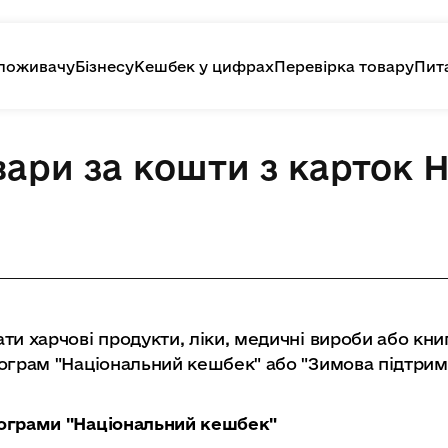
поживачу
Бізнесу
Кешбек у цифрах
Перевірка товару
Пита
вари за кошти з карток 
ти харчові продукти, ліки, медичні вироби або кни
ограм "Національний кешбек" або "Зимова підтримка
ограми "Національний кешбек"