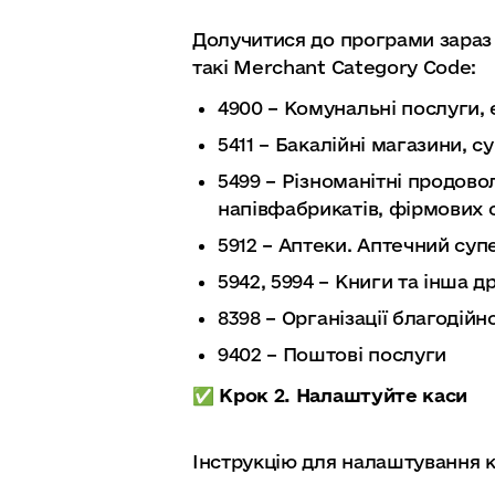
Долучитися до програми зараз
такі Merchant Category Code:
4900
–
Комунальні послуги, е
5411
–
Бакалійні магазини, 
5499
–
Різноманітні продово
напівфабрикатів, фірмових 
5912
–
Аптеки. Аптечний суп
5942, 5994
–
Книги та інша д
8398
–
Організації благодійн
9402
–
Поштові послуги
✅️ Крок 2. Налаштуйте каси
Інструкцію для налаштування 