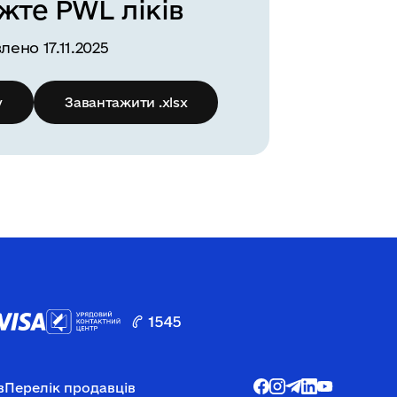
жте PWL ліків
лено 17.11.2025
v
Завантажити .xlsx
в
Перелік продавців