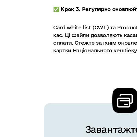
✅️ Крок 3. Регулярно оновлю
Card white list (CWL) та Produc
кас. Ці файли дозволяють каса
оплати. Стежте за їхнім онов
картки Національного кешбеку
Завантажт