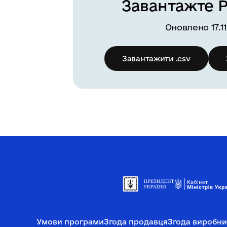
Завантажте 
Оновлено 17.11
Завантажити .csv
Умови програми
Згода продавця
Згода виробни