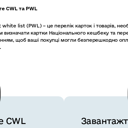
йте CWL та PWL
t white list (PWL)
–
це перелік карток і товарів, не
м визначати картки Національного кешбеку та пере
ленням, щоб ваші покупці могли безперешкодно оп
.
е CWL
Завантажт