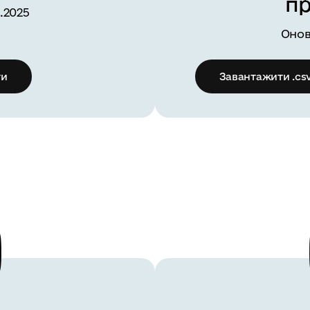
пр
.2025
Онов
ти
Завантажити .cs