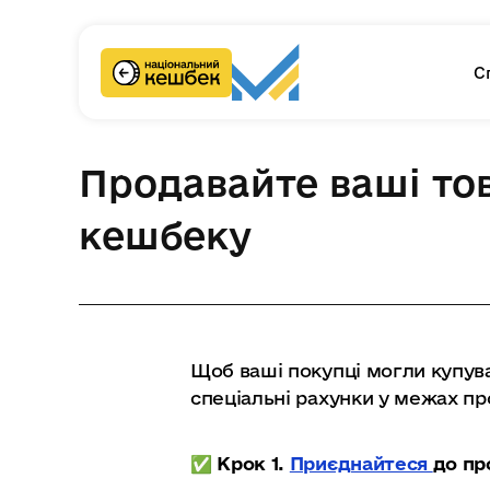
С
Продавайте ваші то
кешбеку
Щоб ваші покупці могли купува
спеціальні рахунки у межах пр
✅️ Крок 1.
Приєднайтеся
до пр