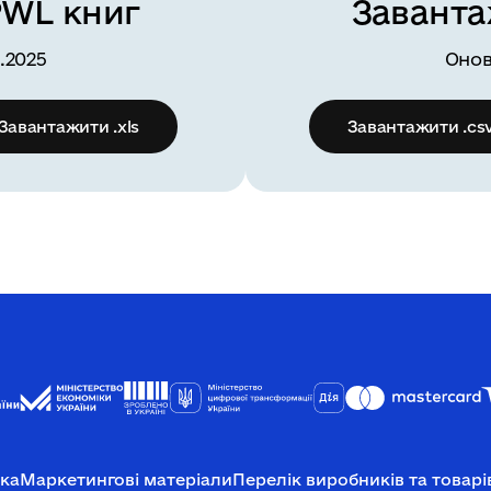
PWL книг
Заванта
.2025
Онов
Завантажити .xls
Завантажити .cs
ка
Маркетингові матеріали
Перелік виробників та товарі