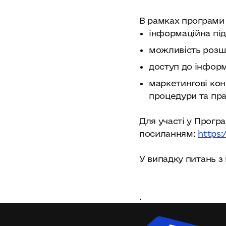
В рамках програми
інформаційна пі
можливість розши
доступ до інформ
маркетингові конс
процедури та пр
Для участі у Прогр
посиланням:
https:/
У випадку питань з
.