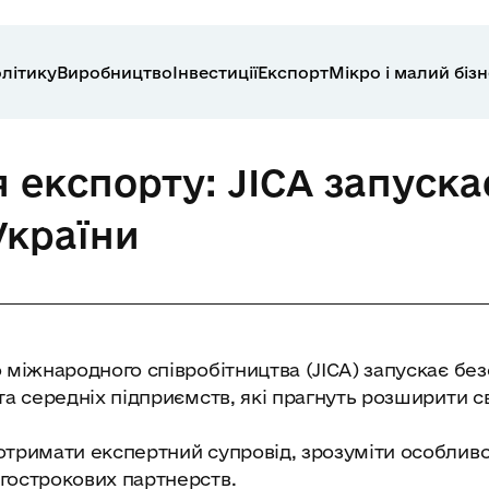
літику
Виробництво
Інвестиції
Експорт
Мікро і малий біз
 експорту: JICA запуск
України
 міжнародного співробітництва (JICA) запускає бе
а середніх підприємств, які прагнуть розширити сві
тримати експертний супровід, зрозуміти особливос
гострокових партнерств.