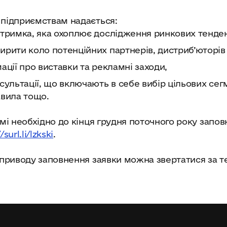
 підприємствам надається:
дтримка, яка охоплює дослідження ринкових тенде
рити коло потенційних партнерів, дистриб’юторів 
ації про виставки та рекламні заходи,
ультації, що включають в себе вибір цільових сегме
авила тощо.
амі необхідно до кінця грудня поточного року запо
/surl.li/lzkski
.
 приводу заповнення заявки можна звертатися за т