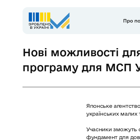
Про по
Нові можливості для
програму для МСП 
Японське агентство
українських малих т
Учасники зможуть о
фундамент для дов