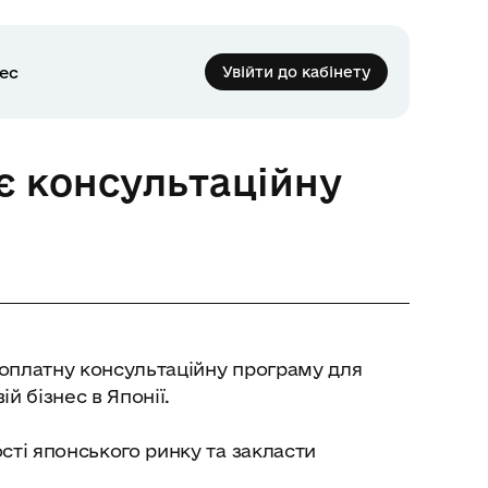
нес
Увійти до кабінету
ає консультаційну
зоплатну консультаційну програму для
й бізнес в Японії.
ті японського ринку та закласти