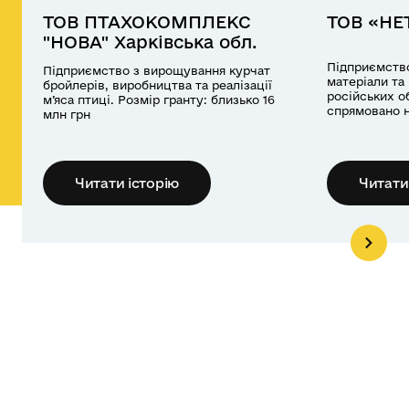
ТОВ ПТАХОКОМПЛЕКС
ТОВ «НЕ
"НОВА" Харківська обл.
Підприємство
Підприємство з вирощування курчат
матеріали та
бройлерів, виробництва та реалізації
російських о
м’яса птиці. Розмір гранту: близько 16
спрямовано н
млн грн
нового обладнання. Роз
близько 16 м
Читати історію
Читати